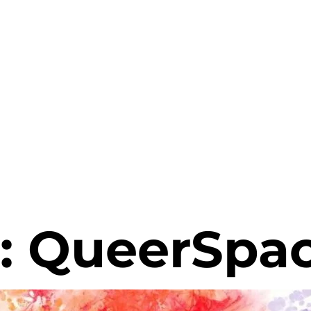
:
QueerSpa