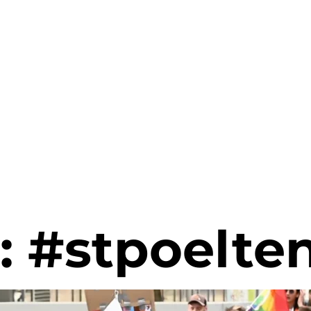
:
#stpoelte