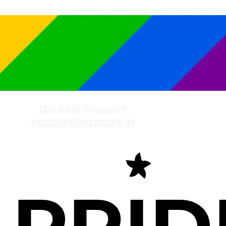
Du hast Fragen?
kontakt@stpride.at