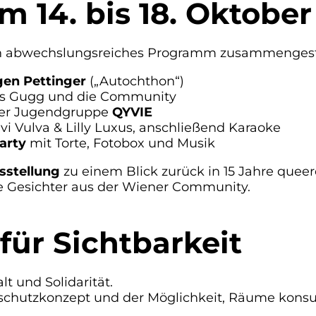
 14. bis 18. Oktober
n abwechslungsreiches Programm zusammengestellt
gen Pettinger
(„Autochthon“)
s Gugg und die Community
er Jugendgruppe
QYVIE
vi Vulva & Lilly Luxus, anschließend Karaoke
arty
mit Torte, Fotobox und Musik
sstellung
zu einem Blick zurück in 15 Jahre que
e Gesichter aus der Wiener Community.
für Sichtbarkeit
lt und Solidarität.
chutzkonzept und der Möglichkeit, Räume konsumfr