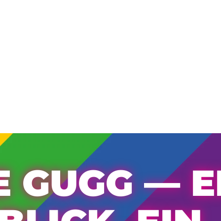
E GUGG — E