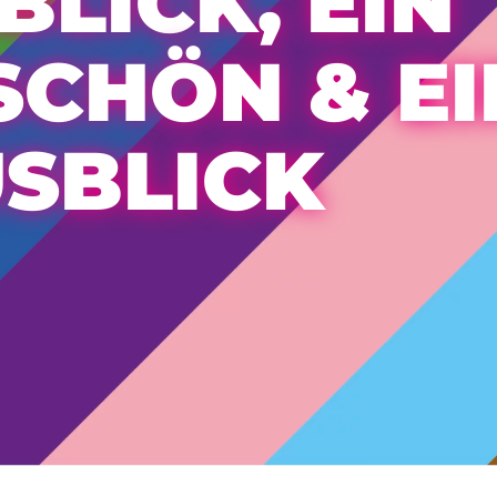
BLICK, EIN
CHÖN & EI
SBLICK