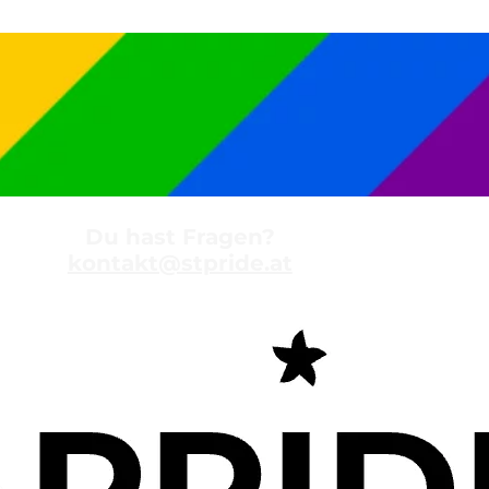
Du hast Fragen?
kontakt@stpride.at