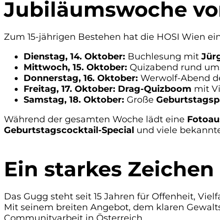
Jubiläumswoche vom
Zum 15-jährigen Bestehen hat die HOSI Wien ei
Dienstag, 14. Oktober:
Buchlesung mit
Jür
Mittwoch, 15. Oktober:
Quizabend rund um
Donnerstag, 16. Oktober:
Werwolf-Abend d
Freitag, 17. Oktober:
Drag-Quizboom
mit Vi
Samstag, 18. Oktober:
Große
Geburtstagsp
Während der gesamten Woche lädt eine
Fotoau
Geburtstagscocktail-Special
und viele bekannt
Ein starkes Zeichen 
Das Gugg steht seit 15 Jahren für Offenheit, Vielfa
Mit seinem breiten Angebot, dem klaren Gewalts
Communityarbeit in Österreich.