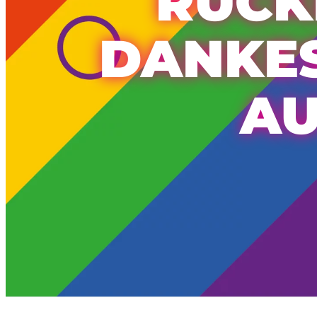
RÜCK
DANKES
AU